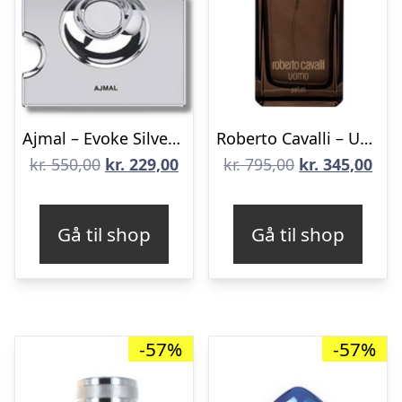
Ajmal – Evoke Silver Edition – 90 ml – Edp
Roberto Cavalli – Uomo Eau de Parfum – 100 ml
Den
Den
Den
De
kr.
550,00
kr.
229,00
kr.
795,00
kr.
345,00
oprindelige
aktuelle
oprindelige
aktu
pris
pris
pris
pris
Gå til shop
Gå til shop
var:
er:
var:
er:
kr. 550,00.
kr. 229,00.
kr. 795,00.
kr. 
-57%
-57%