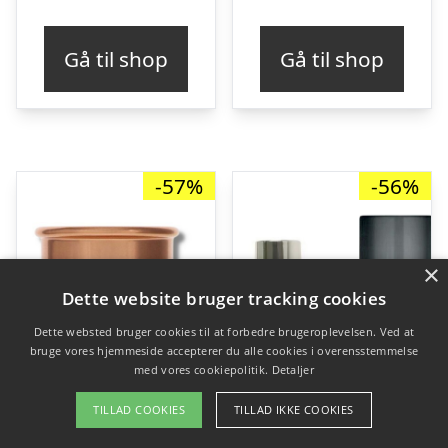
oprindelige
aktuelle
oprindelige
aktu
pris
pris
pris
pris
Gå til shop
Gå til shop
var:
er:
var:
er:
kr. 499,00.
kr. 215,00.
kr. 695,00.
kr. 
-57%
-56%
×
Dette website bruger tracking cookies
Dette websted bruger cookies til at forbedre brugeroplevelsen. Ved at
bruge vores hjemmeside accepterer du alle cookies i overensstemmelse
med vores cookiepolitik.
Detaljer
TILLAD COOKIES
TILLAD IKKE COOKIES