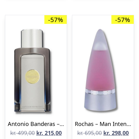
-57%
-57%
Antonio Banderas – The Icon Elixir – 100 ml – Edp
Rochas – Man Intense – 100 ml – Edt
Den
Den
Den
De
kr.
499,00
kr.
215,00
kr.
695,00
kr.
298,00