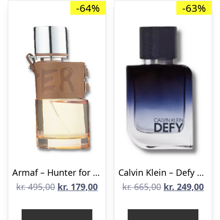
-64%
-63%
Armaf – Hunter for Men Eau de Parfum – 100 ml – Edp
Calvin Klein – Defy Eau de Parfum – 50 ml
Den
Den
Den
De
kr.
495,00
kr.
179,00
kr.
665,00
kr.
249,00
oprindelige
aktuelle
oprindelige
aktu
pris
pris
pris
pris