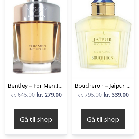
Bentley – For Men Intense – 100 ml – Edp
Boucheron – Jaipur Pour Homme – 100 ml – Edp
Den
Den
Den
De
kr.
645,00
kr.
279,00
kr.
795,00
kr.
339,00
oprindelige
aktuelle
oprindelige
aktu
pris
pris
pris
pris
Gå til shop
Gå til shop
var:
er:
var:
er:
kr. 645,00.
kr. 279,00.
kr. 795,00.
kr. 