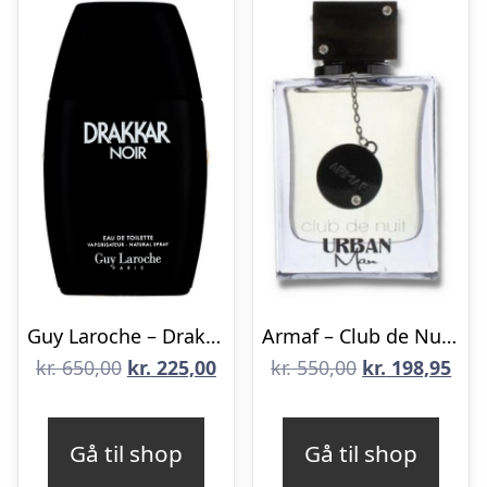
Guy Laroche – Drakkar Noir – 200 ml – Edt
Armaf – Club de Nuit Urban Man – 105 ml – Edp
Den
Den
Den
De
kr.
650,00
kr.
225,00
kr.
550,00
kr.
198,95
oprindelige
aktuelle
oprindelige
aktu
pris
pris
pris
pris
Gå til shop
Gå til shop
var:
er:
var:
er: