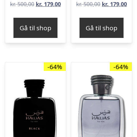
Den
Den
Den
De
kr.
500,00
kr.
179,00
kr.
500,00
kr.
179,00
oprindelige
aktuelle
oprindelige
aktu
pris
pris
pris
pris
Gå til shop
Gå til shop
var:
er:
var:
er:
kr. 500,00.
kr. 179,00.
kr. 500,00.
kr. 
-64%
-64%