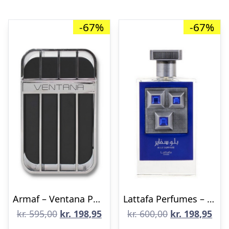
-67%
-67%
Armaf – Ventana Pour Homme – 100 ml – Edp
Lattafa Perfumes – Blue Sapphire Eau de Parfum – 100 ml
Den
Den
Den
De
kr.
595,00
kr.
198,95
kr.
600,00
kr.
198,95
oprindelige
aktuelle
oprindelige
aktu