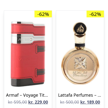
-62%
-62%
Armaf – Voyage Titan Pour Homme – 100 ml – Edp
Lattafa Perfumes – Fakhar Gold Extrait Eau de Parfum 100 ml
Den
Den
Den
De
kr.
595,00
kr.
229,00
kr.
500,00
kr.
189,00