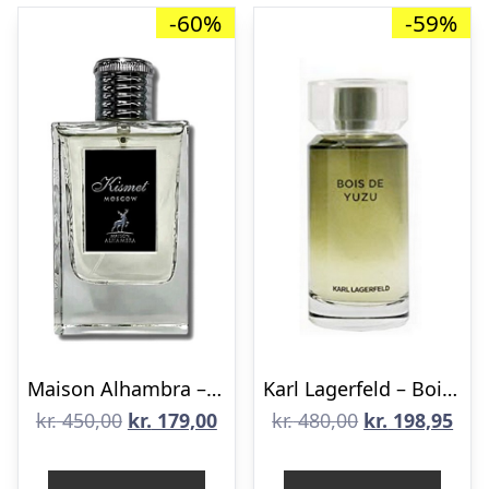
-60%
-59%
Maison Alhambra – Kismet Moscow Eau De Parfum – 100 ml
Karl Lagerfeld – Bois De Yuzu – 100 ml – Edt
Den
Den
Den
De
kr.
450,00
kr.
179,00
kr.
480,00
kr.
198,95
oprindelige
aktuelle
oprindelige
aktu
pris
pris
pris
pris