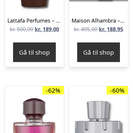
Lattafa Perfumes – Asad Bourbon Eau de Parfum – 100 ml
Maison Alhambra – Kismet Eau de Parfum – 100 ml – Edp
Den
Den
Den
De
kr.
500,00
kr.
189,00
kr.
495,00
kr.
188,95
oprindelige
aktuelle
oprindelige
aktu
pris
pris
pris
pris
Gå til shop
Gå til shop
var:
er:
var:
er:
kr. 500,00.
kr. 189,00.
kr. 495,00.
kr. 
-62%
-60%