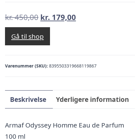
Den
Den
kr.
450,00
kr.
179,00
oprindelige
aktuelle
pris
pris
Gå til shop
var:
er:
kr. 450,00.
kr. 179,00.
Varenummer (SKU):
8395503319668119867
Beskrivelse
Yderligere information
Armaf Odyssey Homme Eau de Parfum
100 ml