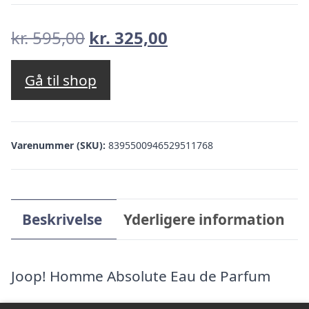
Den
Den
kr.
595,00
kr.
325,00
oprindelige
aktuelle
pris
pris
Gå til shop
var:
er:
kr. 595,00.
kr. 325,00.
Varenummer (SKU):
8395500946529511768
Beskrivelse
Yderligere information
Joop! Homme Absolute Eau de Parfum