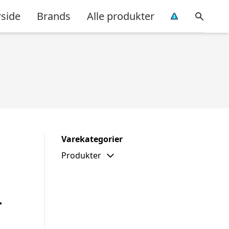
rside
Brands
Alle produkter
Varekategorier
Produkter
–