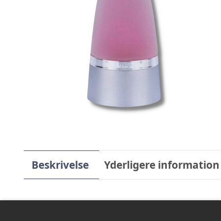
Beskrivelse
Yderligere information
Rochas Man Intense 100 ml Eau de Parf