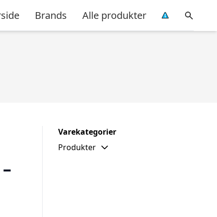
rside
Brands
Alle produkter
Varekategorier
Produkter
 –