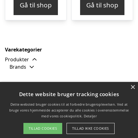
Gå til shop
Gå til shop
Varekategorier
Produkter
Brands
Filtrer efter
×
Dette website bruger tracking cookies
christian dior
(22)
DIOR
(18)
Dette websted bruger cookies til at forbedre brugeroplevelsen. Ved at
bruge vores hjemmeside accepterer du alle cookies i overensstemmelse
med vores cookiepolitik.
Detaljer
Copyright 2026 - Pilanto Aps
TILLAD COOKIES
TILLAD IKKE COOKIES
Forside
Om / kontakt
Blog
Betingelser