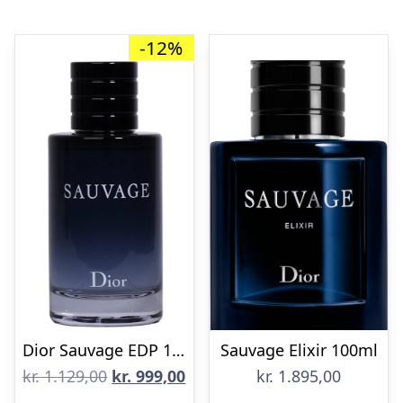
-12%
Dior Sauvage EDP 100 ml
Sauvage Elixir 100ml
Den
Den
kr.
1.129,00
kr.
999,00
kr.
1.895,00
oprindelige
aktuelle