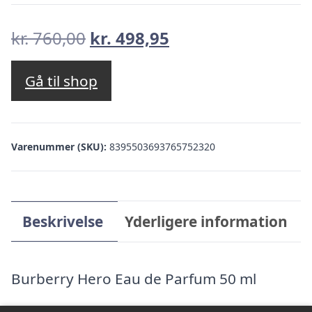
Den
Den
kr.
760,00
kr.
498,95
oprindelige
aktuelle
pris
pris
Gå til shop
var:
er:
kr. 760,00.
kr. 498,95.
Varenummer (SKU):
8395503693765752320
Beskrivelse
Yderligere information
Burberry Hero Eau de Parfum 50 ml