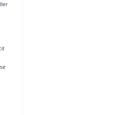
ller
e
it
lse