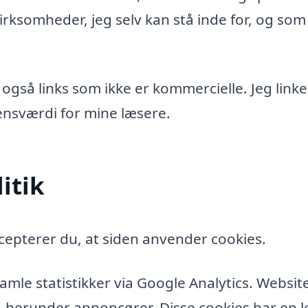
rksomheder, jeg selv kan stå inde for, og som
 også links som ikke er kommercielle. Jeg linke
idensværdi for mine læsere.
itik
cepterer du, at siden anvender cookies.
amle statistikker via Google Analytics. Websit
, herunder annoncører. Disse cookies har en l