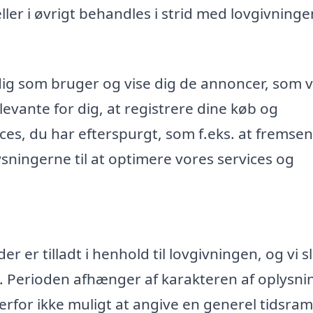
r i øvrigt behandles i strid med lovgivninge
dig som bruger og vise dig de annoncer, som v
evante for dig, at registrere dine køb og
ices, du har efterspurgt, som f.eks. at fremse
ningerne til at optimere vores services og
 er tilladt i henhold til lovgivningen, og vi s
. Perioden afhænger af karakteren af oplysn
rfor ikke muligt at angive en generel tidsr