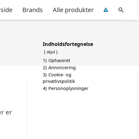
rside
Brands
Alle produkter
Indholdsfortegnelse
skjul
1)
Ophavsret
2)
Annoncering
3)
Cookie- og
privatlivspolitik
4)
Personoplysninger
er er