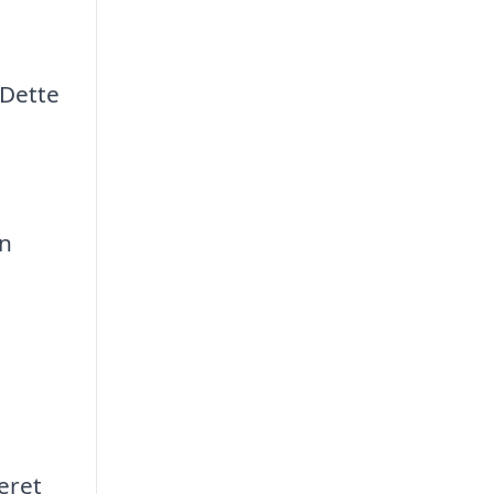
 Dette
en
eret