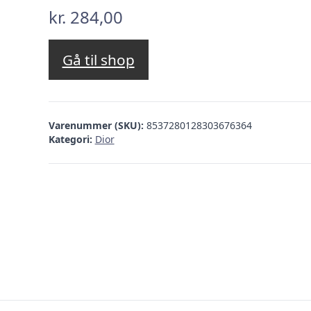
kr.
284,00
Gå til shop
Varenummer (SKU):
8537280128303676364
Kategori:
Dior