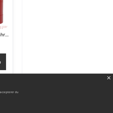
Christian Dior Fahrenheit Stick
p
×
 accepterer du
Forside
Om / kontakt
Blog
Betingelser