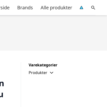
rside
Brands
Alle produkter
Varekategorier
Produkter
n
u