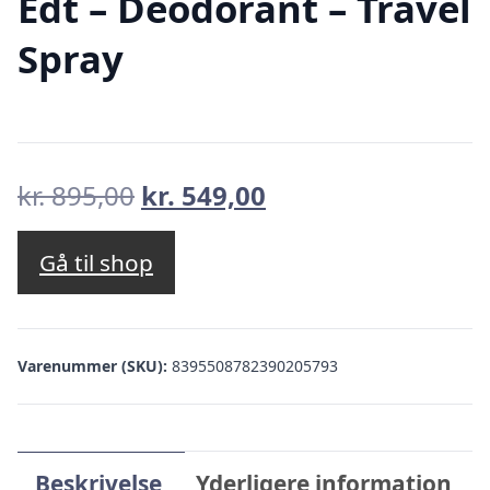
Edt – Deodorant – Travel
Spray
Den
Den
kr.
895,00
kr.
549,00
oprindelige
aktuelle
pris
pris
Gå til shop
var:
er:
kr. 895,00.
kr. 549,00.
Varenummer (SKU):
8395508782390205793
Beskrivelse
Yderligere information